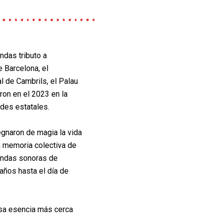
das tributo a
 Barcelona, el
al de Cambrils, el
Palau
eron en el
2023 en la
dades
estatales.
egnaron de magia la
vida
la memoria
colectiva de
bandas
sonoras de
s años
hasta el día de
esa esencia más cerca