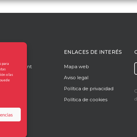
ACIÓN
ENLACES DE INTERÉS
s para
o
Managment
Mapa web
stas
ón o las
o
Aviso legal
, puede
frecemos?
Política de privacidad
C
d
dad
Política de cookies
to
rencias