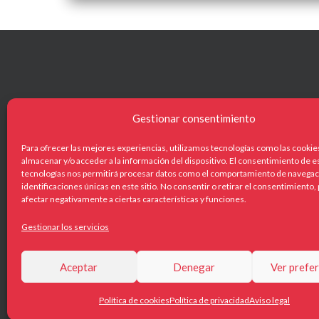
Gestionar consentimiento
NAVEG
Para ofrecer las mejores experiencias, utilizamos tecnologías como las cookie
Centañ
almacenar y/o acceder a la información del dispositivo. El consentimiento de e
tecnologías nos permitirá procesar datos como el comportamiento de navegaci
Catálog
identificaciones únicas en este sitio. No consentir o retirar el consentimiento
afectar negativamente a ciertas características y funciones.
+34 619 422 551
¿Qué o
info@centanoespectacles.com
Gestionar los servicios
Actuali
Contac
Aceptar
Denegar
Ver prefe
Política de cookies
Política de privacidad
Aviso legal