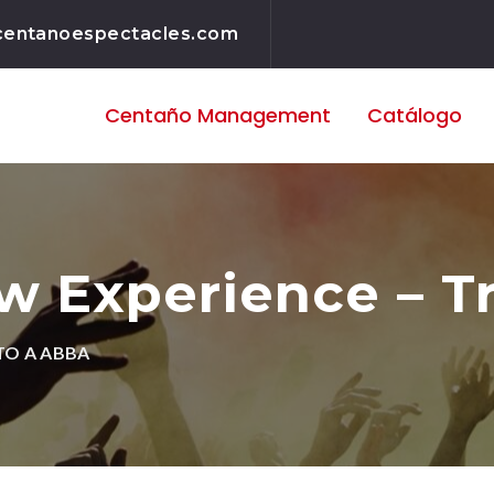
centanoespectacles.com
Centaño
Management
Catálogo
 Experience – T
TO A ABBA