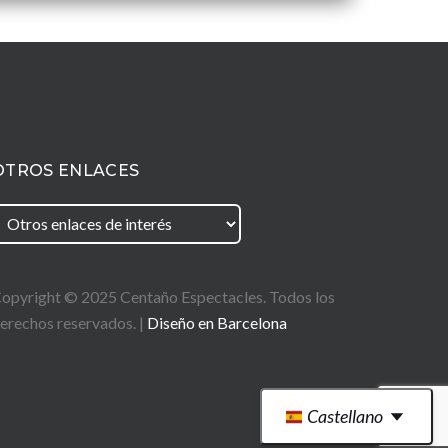
OTROS ENLACES
opyright © 2025
Centaño
Espectacles. Todos los
erechos reservados. |
Diseño en Barcelona
Castellano