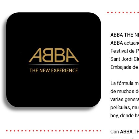
ABBA THE NE
ABBA actuand
Festival de P
Sant Jordi Cl
Embajada de 
La fórmula m
de muchos de
varias gener
películas, mu
hoy, donde h
Con ABBA
TH