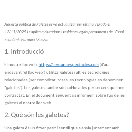
Aquesta política de galetes es va actualitzar per última vegada el
12/11/2025 i s’aplica a ciutadans i residents legals permanents de l'Espai
Econòmic Europeu i Suïssa.
1. Introducció
El nostre lloc web,
https://centanoespectacles.com
(d'ara
endavant "el lloc web") utilitza galetes i altres tecnologies
relacionades (per comoditat, totes les tecnologies es denominen
"galetes"). Les galetes també són col·locades per tercers que hem
contractat. En el document següent us informem sobre l'ús de les
galetes al nostre lloc web.
2. Què són les galetes?
Una galeta és un fitxer petit i senzill que s'envia juntament amb