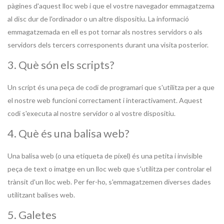
pàgines d'aquest lloc web i que el vostre navegador emmagatzema
al disc dur de l'ordinador o un altre dispositiu. La informació
emmagatzemada en ell es pot tornar als nostres servidors o als
servidors dels tercers corresponents durant una visita posterior.
3. Què són els scripts?
Un script és una peça de codi de programari que s'utilitza per a que
el nostre web funcioni correctament i interactivament. Aquest
codi s'executa al nostre servidor o al vostre dispositiu.
4. Què és una balisa web?
Una balisa web (o una etiqueta de píxel) és una petita i invisible
peça de text o imatge en un lloc web que s'utilitza per controlar el
trànsit d'un lloc web. Per fer-ho, s'emmagatzemen diverses dades
utilitzant balises web.
5. Galetes