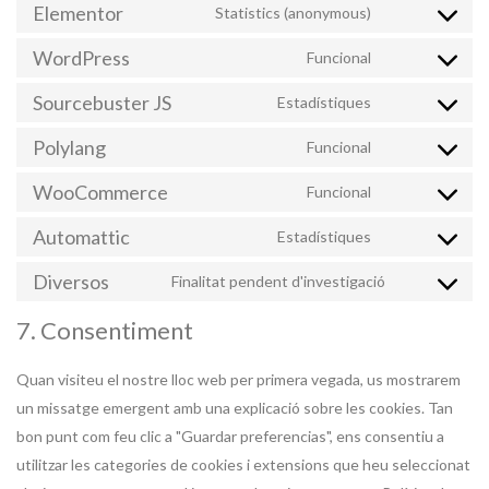
Elementor
Statistics (anonymous)
Consent
to
WordPress
Funcional
Consent
service
to
Sourcebuster JS
Estadístiques
elementor
Consent
service
to
Polylang
Funcional
wordpress
Consent
service
to
WooCommerce
Funcional
sourcebuster
Consent
service
js
to
Automattic
Estadístiques
polylang
Consent
service
to
Diversos
Finalitat pendent d'investigació
woocommerc
Consent
service
to
7. Consentiment
automattic
service
diversos
Quan visiteu el nostre lloc web per primera vegada, us mostrarem
un missatge emergent amb una explicació sobre les cookies. Tan
bon punt com feu clic a "Guardar preferencias", ens consentiu a
utilitzar les categories de cookies i extensions que heu seleccionat