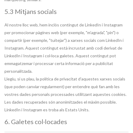
5.3 Mitjans socials
Al nostre lloc web, hem inclòs contingut de LinkedIn i Instagram
per promocionar pàgines web (per exemple, "m'agrada", "pin") o
compartir (per exemple, "tuitejar") a xarxes socials com LinkedIn i
Instagram. Aquest contingut està incrustat amb codi derivat de
LinkedIn i Instagram i col·loca galetes. Aquest contingut pot
emmagatzemar i processar certa informació per a publicitat
personalitzada.
Llegiu, si us plau, la política de privacitat d'aquestes xarxes socials
(que poden canviar regularment) per entendre què fan amb les
vostres dades personals processades utilitzant aquestes cookies.
Les dades recuperades són anonimitzades el màxim possible.
LinkedIn i Instagram es troba als Estats Units.
6. Galetes col·locades