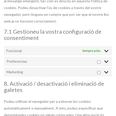
al missatge emergent, tal i com es descriu en aquesta Política de
cookies. Podeu desactivar l’ús de cookies a través del vostre
navegador, però tingueu en compte que pot ser que el nostre lloc
web ja no funcioni correctament.
7.1 Gestioneu la vostra configuració de
consentiment
Funcional
Sempre actiu
Preferencias
Preferen
Marketing
Marketi
8. Activació / desactivació i eliminació de
galetes
Podeu utilitzar el navegador per a esborrar les cookies
automàticament o manualment. A més, podeu especificar que
determinades cookies no siguin col·locades. Una altra opció és