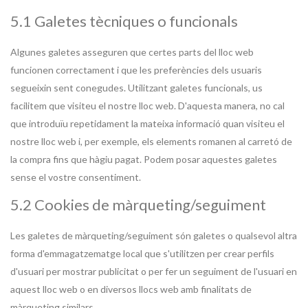
5.1 Galetes tècniques o funcionals
Algunes galetes asseguren que certes parts del lloc web
funcionen correctament i que les preferències dels usuaris
segueixin sent conegudes. Utilitzant galetes funcionals, us
facilitem que visiteu el nostre lloc web. D'aquesta manera, no cal
que introduïu repetidament la mateixa informació quan visiteu el
nostre lloc web i, per exemple, els elements romanen al carretó de
la compra fins que hàgiu pagat. Podem posar aquestes galetes
sense el vostre consentiment.
5.2 Cookies de màrqueting/seguiment
Les galetes de màrqueting/seguiment són galetes o qualsevol altra
forma d'emmagatzematge local que s'utilitzen per crear perfils
d'usuari per mostrar publicitat o per fer un seguiment de l'usuari en
aquest lloc web o en diversos llocs web amb finalitats de
màrqueting similars.