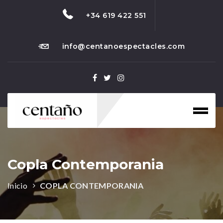
+34 619 422 551
info@centanoespectacles.com
Toggl
naviga
Copla Contemporania
Inicio
COPLA CONTEMPORANIA