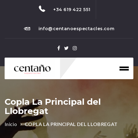
+34 619 422 551
info@centanoespectacles.com
Toggl
naviga
Copla La Principal del
Llobregat
Inicio
COPLA LA PRINCIPAL DEL LLOBREGAT