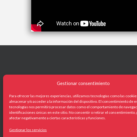
Gestionar consentimiento
NAVEG
Para ofrecer las mejores experiencias, utilizamos tecnologías como las cookie
Centañ
almacenar y/o acceder a la información del dispositivo. El consentimiento de e
tecnologías nos permitirá procesar datos como el comportamiento de navegaci
Catálog
identificaciones únicas en este sitio. No consentir o retirar el consentimiento
afectar negativamente a ciertas características y funciones.
+34 619 422 551
¿Qué o
info@centanoespectacles.com
Gestionar los servicios
Actuali