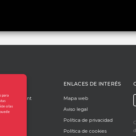
ACIÓN
ENLACES DE INTERÉS
s para
o
Managment
Mapa web
stas
ón o las
o
Aviso legal
, puede
frecemos?
Política de privacidad
C
d
dad
Política de cookies