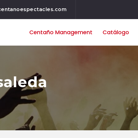
centanoespectacles.com
Centaño
Management
Catálogo
saleda