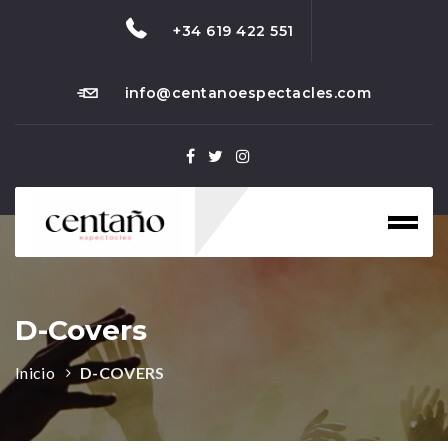
+34 619 422 551
info@centanoespectacles.com
Toggl
naviga
D-Covers
Inicio
D-COVERS