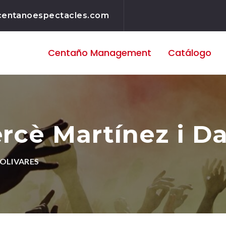
centanoespectacles.com
Centaño
Management
Catálogo
rcè Martínez i Da
 OLIVARES