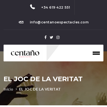
+34 619 422 551
info@centanoespectacles.com
Toggl
naviga
EL JOC DE LA VERITAT
Inicio
EL JOC DE LA VERITAT