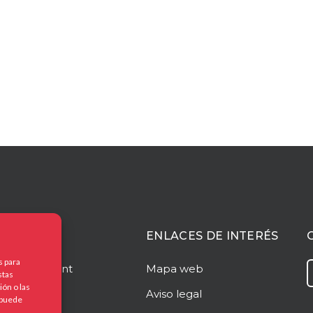
ACIÓN
ENLACES DE INTERÉS
s para
o
Managment
Mapa web
stas
ón o las
o
Aviso legal
, puede