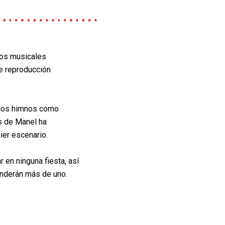
tos musicales
de reproducción
 los himnos
como
os de Manel
ha
er escenario.
 en ninguna fiesta,
así
enderán más de
uno.