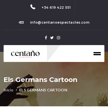
+34 619 422 551
info@centanoespectacles.com
Toggl
naviga
Els Germans Cartoon
Inicio
ELS GERMANS CARTOON