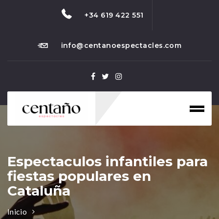
+34 619 422 551
info@centanoespectacles.com
Toggl
naviga
Espectaculos infantiles para
fiestas populares en
Cataluña
Inicio