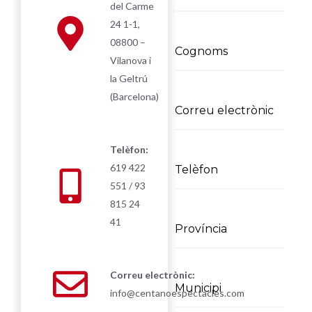
del Carme
24 1-1,
08800 –
Vilanova i
la Geltrú
(Barcelona)
Telèfon:
619 422
551 / 93
815 24
41
Correu electrònic:
info@centanoespectacles.com