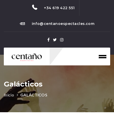
+34 619 422 551
info@centanoespectacles.com
Toggl
naviga
Galácticos
Inicio
GALÁCTICOS