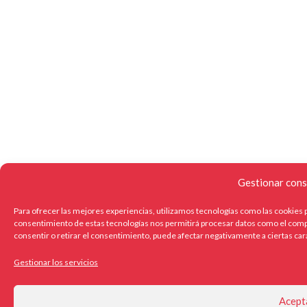
Gestionar cons
Para ofrecer las mejores experiencias, utilizamos tecnologías como las cookies p
consentimiento de estas tecnologías nos permitirá procesar datos como el compo
consentir o retirar el consentimiento, puede afectar negativamente a ciertas car
Gestionar los servicios
Acept