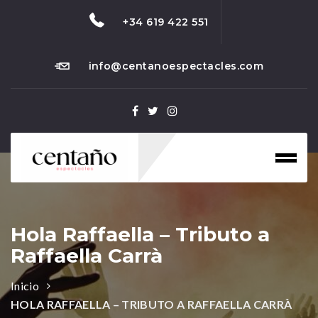
+34 619 422 551
info@centanoespectacles.com
Toggl
naviga
Hola Raffaella – Tributo a
Raffaella Carrà
Inicio
HOLA RAFFAELLA – TRIBUTO A RAFFAELLA CARRÀ