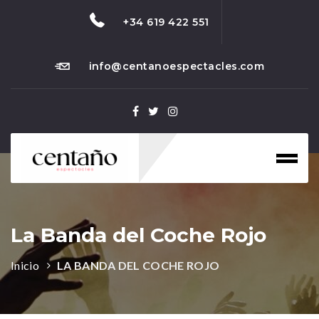
+34 619 422 551
info@centanoespectacles.com
Toggl
naviga
La Banda del Coche Rojo
Inicio
LA BANDA DEL COCHE ROJO