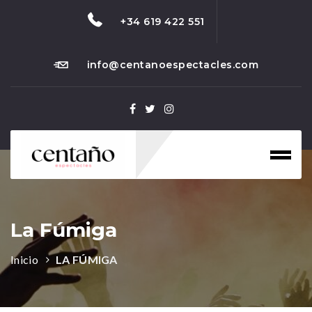
+34 619 422 551
info@centanoespectacles.com
Toggl
naviga
La Fúmiga
Inicio
LA FÚMIGA