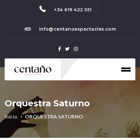
+34 619 422 551
info@centanoespectacles.com
Toggl
naviga
Orquestra Saturno
Inicio
ORQUESTRA SATURNO