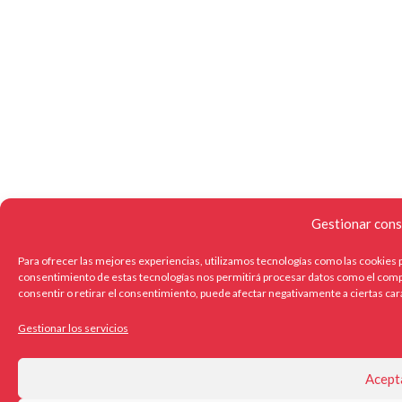
Gestionar cons
Para ofrecer las mejores experiencias, utilizamos tecnologías como las cookies p
consentimiento de estas tecnologías nos permitirá procesar datos como el compo
consentir o retirar el consentimiento, puede afectar negativamente a ciertas car
Gestionar los servicios
Acept