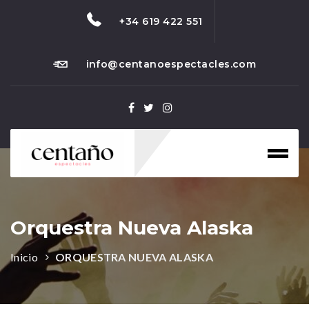
+34 619 422 551
info@centanoespectacles.com
Toggl
naviga
Orquestra Nueva Alaska
Inicio
ORQUESTRA NUEVA ALASKA