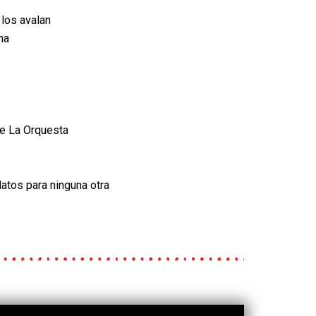
 los avalan
na
de La Orquesta
datos para ninguna
otra