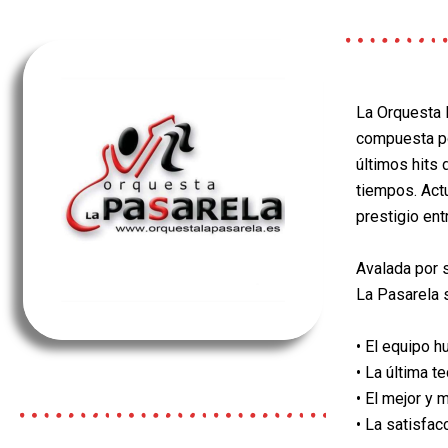
La Orquesta 
compuesta p
últimos hits
tiempos. Act
prestigio ent
Avalada por s
La
Pasarela 
• El equipo 
• La última t
• El mejor y 
• La satisfa