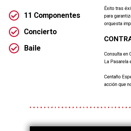
Éxito tras éx
11 Componentes
para
garantiz
orquesta
imp
Concierto
CONTRA
Baile
Consulta en
La
Pasarela e
Centaño
Espe
acción que no