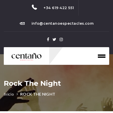
+34 619 422 551
info@centanoespectacles.com
Toggl
naviga
Rock The Night
Inicio
ROCK THE NIGHT