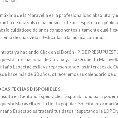
ra bailar.
 máxima de la Maravella es la profesionalidad absoluta, y 
rantía de una solvencia musical i de un respeto a un público 
abajo cuidadoso de unos componentes altamente cualificad
prema de unas vidas dedicadas a la música con amor.
ntrata ya haciendo Click en el Botón «PIDE PRESUPUESTO»
questa Internacional de Catalunya, La Orquesta Maravell
ntaño
Espectacles lleva representando los intereses de O
sde hace más de 30 años, ofreceremos su calendario de dis
CAS FECHAS DISPONIBLES
nsulta en
Centaño
Espectacles Disponibilidad para poder c
questa Maravella en tu fiesta popular. Solicita Informaci
ntaño
Espectacles tratará tus datos respetando la LOPD y 