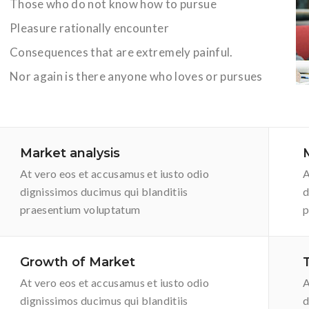
Those who do not know how to pursue
Pleasure rationally encounter
Consequences that are extremely painful.
Nor again is there anyone who loves or pursues
Market analysis
At vero eos et accusamus et iusto odio
A
dignissimos ducimus qui blanditiis
d
praesentium voluptatum
p
Growth of Market
At vero eos et accusamus et iusto odio
A
dignissimos ducimus qui blanditiis
d