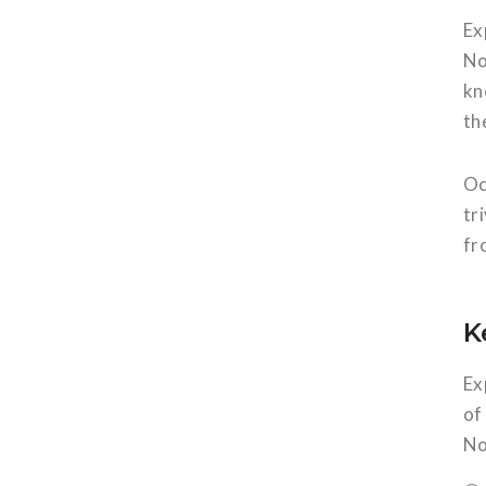
Ex
No
kn
th
Oc
tr
fr
K
Ex
of
No