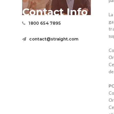
pa
Contact Info
La
ga
1800 654 7895
tr
su
contact@straight.com
Co
Or
Ce
de
PO
Co
Or
Ce