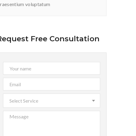
raesentium voluptatum
Request Free Consultation
Select Service