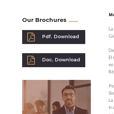
Ma
Our Brochures
La
Gi
Pdf. Download
De
El
Doc. Download
en
Bé
Pe
Si
La
tr