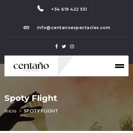
+34 619 422 551
info@centanoespectacles.com
Toggl
naviga
Spoty Flight
Inicio
SPOTY FLIGHT