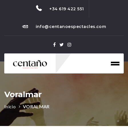
+34 619 422 551
info@centanoespectacles.com
Toggl
naviga
Voralmar
Inicio
VORALMAR