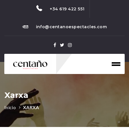
+34 619 422 551
info@centanoespectacles.com
Toggl
naviga
Xarxa
Inicio
XARXA