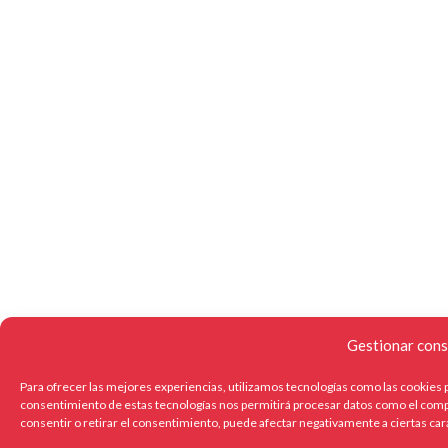
Gestionar cons
Para ofrecer las mejores experiencias, utilizamos tecnologías como las cookies p
consentimiento de estas tecnologías nos permitirá procesar datos como el compo
consentir o retirar el consentimiento, puede afectar negativamente a ciertas car