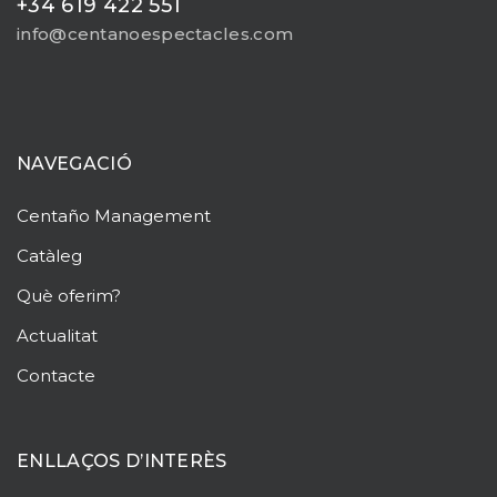
+34 619 422 551
info@centanoespectacles.com
NAVEGACIÓ
Centaño
Management
Catàleg
Què oferim?
Actualitat
Contacte
ENLLAÇOS D’INTERÈS