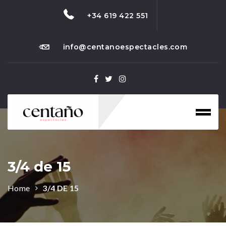
+34 619 422 551
info@centanoespectacles.com
Toggl
naviga
3/4 de 15
Home
3/4 DE 15