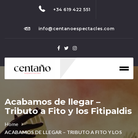
+34 619 422 551
info@centanoespectacles.com
Toggl
naviga
Acabamos de llegar –
Tributo a Fito y los Fitipaldis
Home
ACABAMOS DE LLEGAR – TRIBUTO A FITO Y LOS