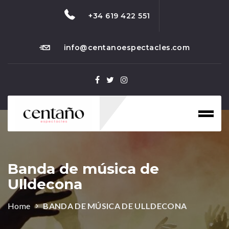
+34 619 422 551
info@centanoespectacles.com
Toggl
naviga
Banda de música de
Ulldecona
Home
BANDA DE MÚSICA DE ULLDECONA