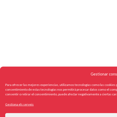
Gestionar cons
Para ofrecer las mejores experiencias, utilizamos tecnologías como las cookies p
consentimiento de estas tecnologías nos permitirá procesar datos como el compo
consentir o retirar el consentimiento, puede afectar negativamente a ciertas car
Gestiona els serveis