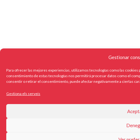
Gestionar cons
Para ofrecer las mejores experiencias, utilizamos tecnologías como las cookies p
consentimiento de estas tecnologías nos permitirá procesar datos como el compo
consentir o retirar el consentimiento, puede afectar negativamente a ciertas car
Gestiona els serveis
Acept
Deneg
Ver prefer