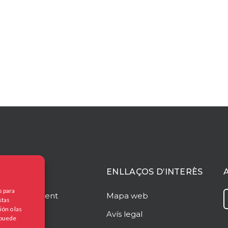
ACIÓ
ENLLAÇOS D’INTERÈS
s para
o
Management
Mapa web
stas
ón o las
Avís legal
, puede