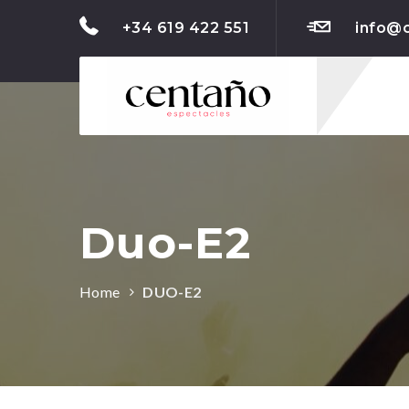
+34 619 422 551
info@
Duo-E2
Home
DUO-E2