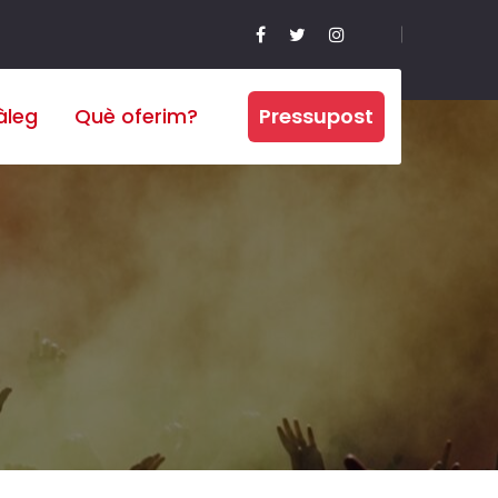
àleg
Què oferim?
Pressupost