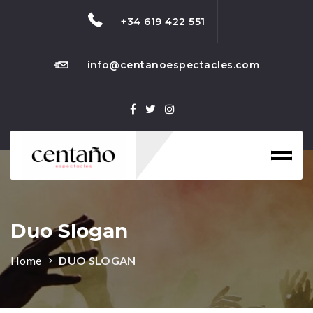
+34 619 422 551
info@centanoespectacles.com
Toggl
naviga
Duo Slogan
Home
DUO SLOGAN