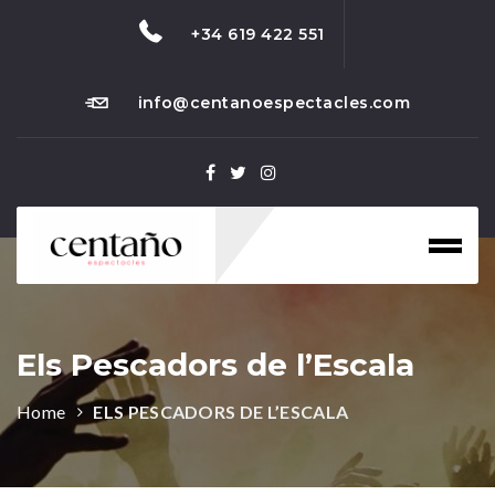
+34 619 422 551
info@centanoespectacles.com
Toggl
naviga
Els Pescadors de l’Escala
Home
ELS PESCADORS DE L’ESCALA