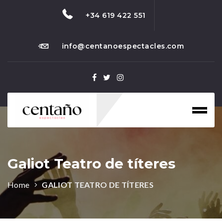
+34 619 422 551
info@centanoespectacles.com
Toggl
naviga
Galiot Teatro de títeres
Home
GALIOT TEATRO DE TÍTERES