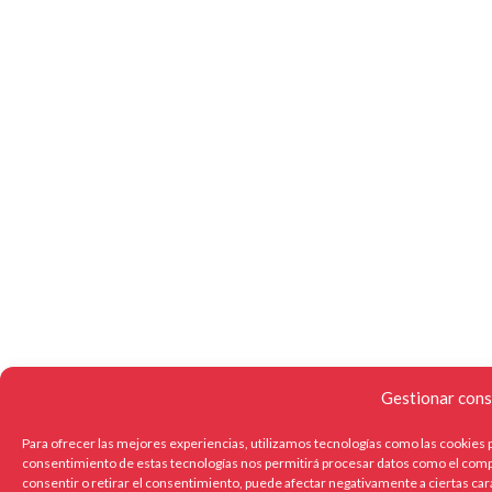
Gestionar cons
Para ofrecer las mejores experiencias, utilizamos tecnologías como las cookies p
consentimiento de estas tecnologías nos permitirá procesar datos como el compo
consentir o retirar el consentimiento, puede afectar negativamente a ciertas car