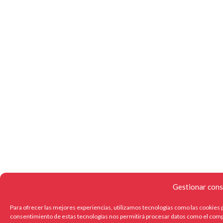
Gestionar cons
Para ofrecer las mejores experiencias, utilizamos tecnologías como las cookies p
consentimiento de estas tecnologías nos permitirá procesar datos como el compo