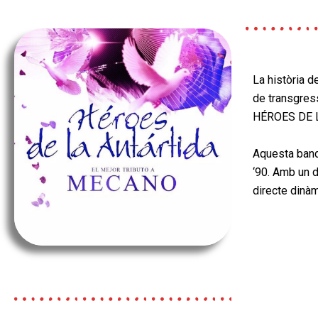
La història d
de transgress
HÉROES DE L
Aquesta banda
‘90. Amb un d
directe
dinàm