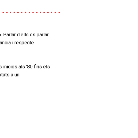
. Parlar d’ells és
parlar
ància i
respecte
inicios als ’80 fins
els
ptats a un