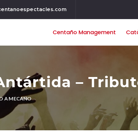
centanoespectacles.com
Centaño
Management
Cat
Antártida – Tribu
TO A MECANO