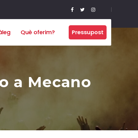
àleg
Què oferim?
Pressupost
to a Mecano