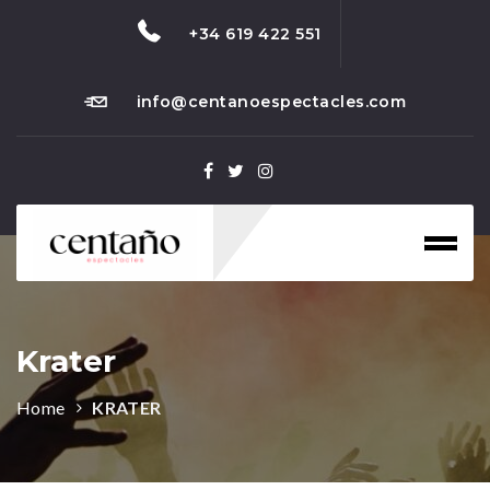
+34 619 422 551
info@centanoespectacles.com
Toggl
naviga
Krater
Home
KRATER