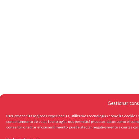
Gestionar cons
Para ofrecer las mejores experiencias, utilizamos tecnologías como las cookies p
consentimiento de estas tecnologías nos permitirá procesar datos como el compo
consentir o retirar el consentimiento, puede afectar negativamente a ciertas car