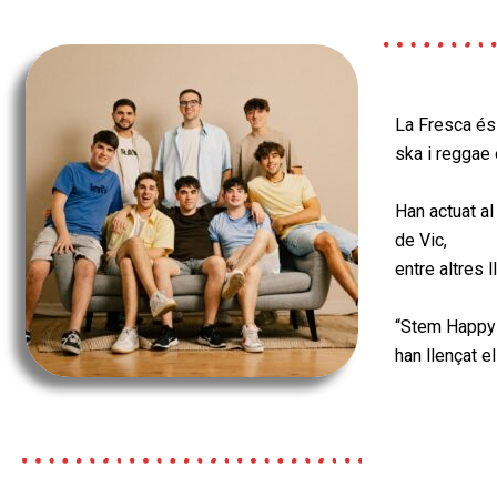
La Fresca és
ska i reggae
Han actuat a
de Vic,
entre altres 
“Stem Happy” é
han llençat e