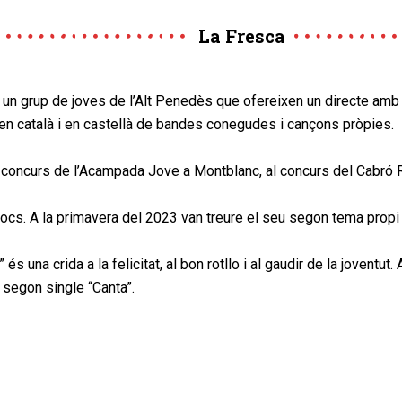
La Fresca
 un grup de joves de l’Alt Penedès que ofereixen un directe am
 en català i en castellà de bandes conegudes i cançons pròpies.
l
concurs de l’Acampada Jove a Montblanc, al concurs del Cabró R
llocs. A la primavera del 2023 van treure el seu segon tema prop
s una crida a la felicitat, al bon rotllo i al gaudir de la joventut.
l segon single “Canta”.