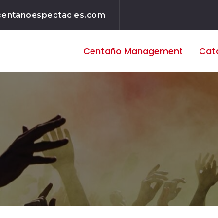
centanoespectacles.com
Centaño
Management
Cat