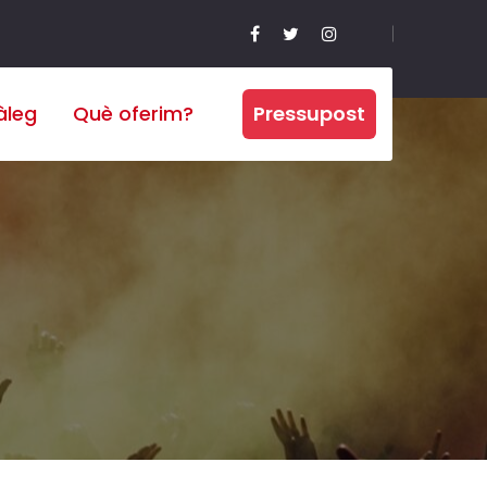
àleg
Què oferim?
Pressupost