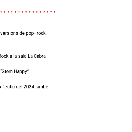
b versions de pop-
rock,
ock a la sala La Cabra
i “Stem Happy”.
 A l’estiu del 2024
també