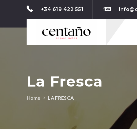
+34 619 422 551
info@
La Fresca
Home
LA FRESCA