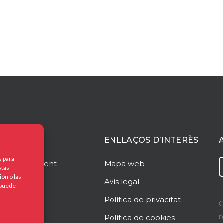
ACIÓ
ENLLAÇOS D’INTERÈS
s para
o
Management
Mapa web
stas
ón o las
Avís legal
, puede
rim?
Política de privacitat
C
r
at
Política de cookies