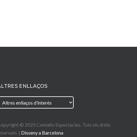
ALTRES ENLLAÇOS
opyright © 2025
Centaño
Espectacles. Tots els drets
eservats. |
Disseny a Barcelona