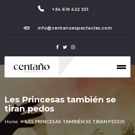
+34 619 422 551
info@centanoespectacles.com
Toggl
naviga
Les Princesas también se
tiran pedos
Home
LES PRINCESAS TAMBIÉN SE TIRAN PEDOS