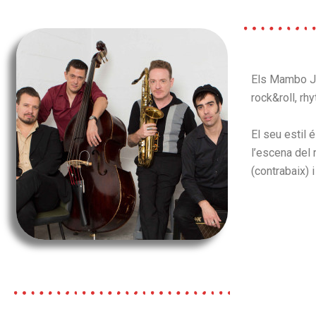
Els Mambo Ja
rock&roll, rh
El seu estil
l’escena del 
(contrabaix) i