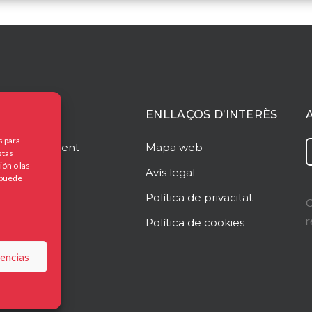
ACIÓ
ENLLAÇOS D’INTERÈS
s para
o
Management
Mapa web
stas
ón o las
Avís legal
, puede
rim?
Política de privacitat
C
r
at
Política de cookies
te
rencias