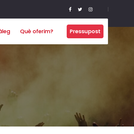
àleg
Què oferim?
Pressupost