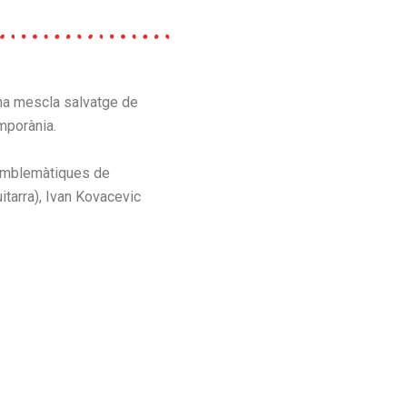
na mescla salvatge de
emporània.
 emblemàtiques de
uitarra), Ivan Kovacevic