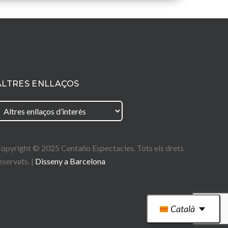
ALTRES ENLLAÇOS
opyright © 2025
Centaño
Espectacles. Tots els drets
eservats. |
Disseny a Barcelona
Català