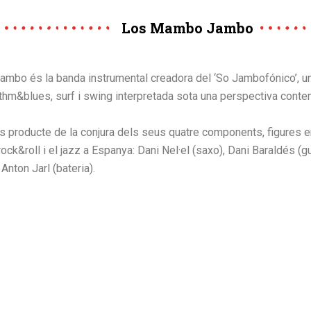
Los Mambo Jambo
mbo és la banda instrumental creadora del ‘So Jambofónico’, u
ythm&blues, surf i swing interpretada sota una perspectiva cont
 és producte de la conjura dels seus quatre components, figures
rock&roll i el jazz a Espanya: Dani Nel·el (saxo), Dani Baraldés (g
 Anton Jarl (bateria).