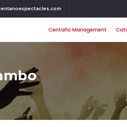
centanoespectacles.com
Centaño
Management
Cat
ambo