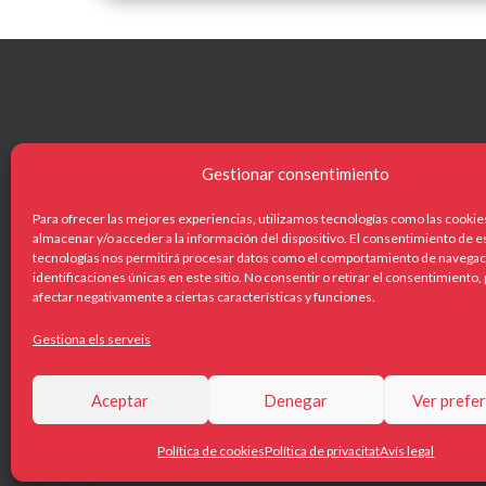
Gestionar consentimiento
NAVEG
Para ofrecer las mejores experiencias, utilizamos tecnologías como las cookie
Centañ
almacenar y/o acceder a la información del dispositivo. El consentimiento de e
tecnologías nos permitirá procesar datos como el comportamiento de navegaci
Catàleg
identificaciones únicas en este sitio. No consentir o retirar el consentimiento
afectar negativamente a ciertas características y funciones.
+34 619 422 551
Què ofe
info@centanoespectacles.com
Gestiona els serveis
Actualit
Contac
Aceptar
Denegar
Ver prefe
Política de cookies
Política de privacitat
Avís legal