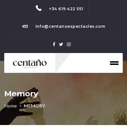
+34 619 422 551
info@centanoespectacles.com
Toggl
naviga
Memory
Home
MEMORY