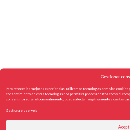
Gestionar cons
Para ofrecer las mejores experiencias, utilizamos tecnologías como las cookies p
consentimiento de estas tecnologías nos permitirá procesar datos como el compo
consentir o retirar el consentimiento, puede afectar negativamente a ciertas car
Gestiona els serveis
Acept