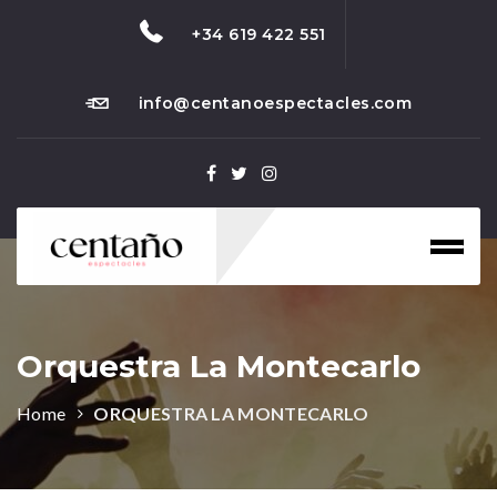
+34 619 422 551
info@centanoespectacles.com
Toggl
naviga
Orquestra La Montecarlo
Home
ORQUESTRA LA MONTECARLO