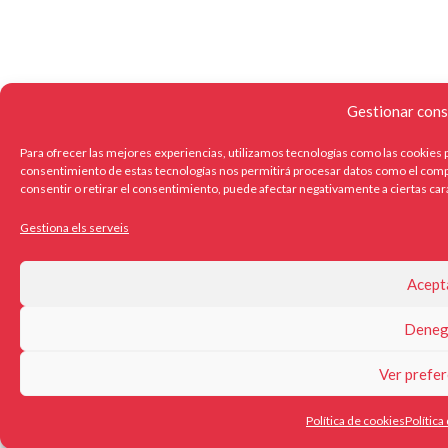
Gestionar cons
Para ofrecer las mejores experiencias, utilizamos tecnologías como las cookies p
consentimiento de estas tecnologías nos permitirá procesar datos como el compo
consentir o retirar el consentimiento, puede afectar negativamente a ciertas car
Gestiona els serveis
Acept
Deneg
Ver prefer
Política de cookies
Política