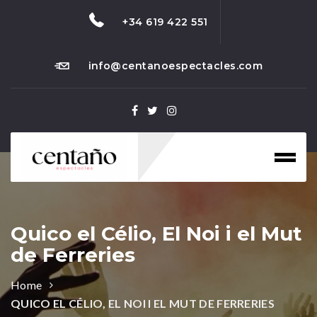
+34 619 422 551
info@centanoespectacles.com
Toggl
naviga
Quico el Célio, El Noi i el Mut
de Ferreries
Home
QUICO EL CÉLIO, EL NOI I EL MUT DE FERRERIES