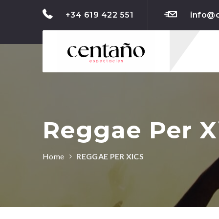
+34 619 422 551
info@
Reggae Per X
Home
REGGAE PER XICS