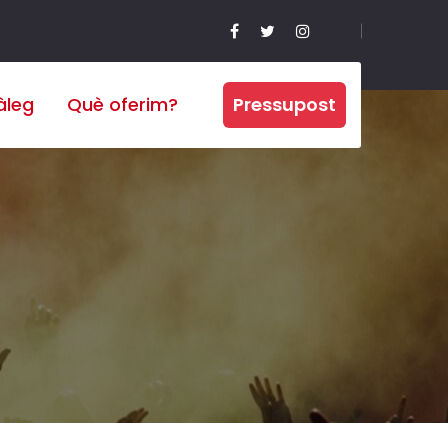
àleg
Què oferim?
Pressupost