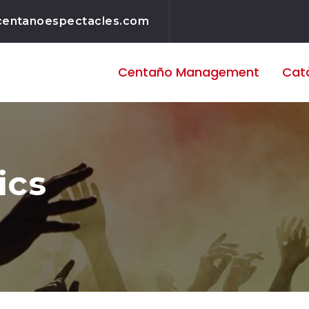
centanoespectacles.com
Centaño
Management
Cat
ics