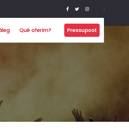
àleg
Què oferim?
Pressupost