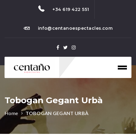
+34 619 422 551
info@centanoespectacles.com
Toggl
naviga
Tobogan Gegant Urbà
Home
TOBOGAN GEGANT URBÀ