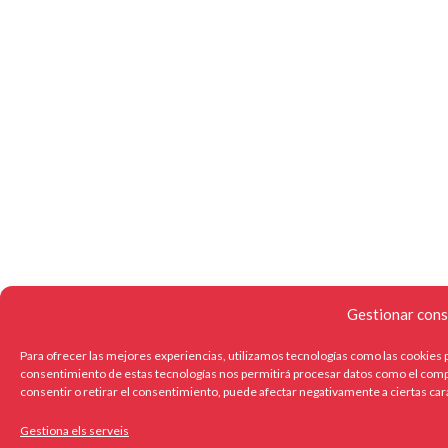
Gestionar cons
Para ofrecer las mejores experiencias, utilizamos tecnologías como las cookies p
consentimiento de estas tecnologías nos permitirá procesar datos como el compo
consentir o retirar el consentimiento, puede afectar negativamente a ciertas car
Gestiona els serveis