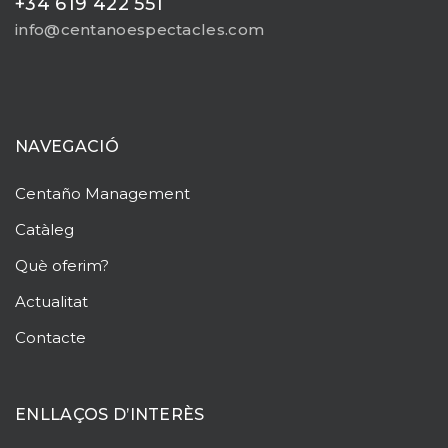
+34 619 422 551
info@centanoespectacles.com
NAVEGACIÓ
Centaño
Management
Catàleg
Què oferim?
Actualitat
Contacte
ENLLAÇOS D’INTERÈS