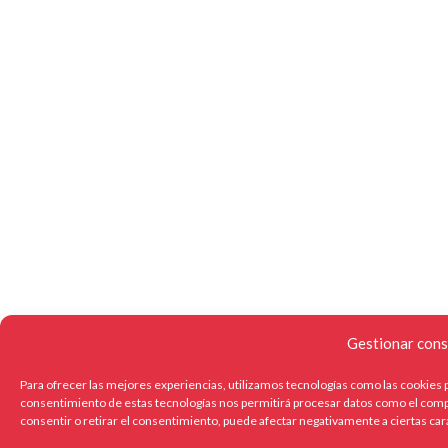
Gestionar cons
Para ofrecer las mejores experiencias, utilizamos tecnologías como las cookies p
consentimiento de estas tecnologías nos permitirá procesar datos como el compo
consentir o retirar el consentimiento, puede afectar negativamente a ciertas car