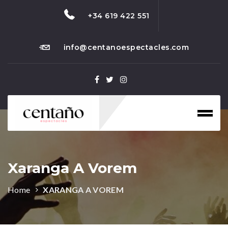
+34 619 422 551
info@centanoespectacles.com
Toggl
naviga
Xaranga A Vorem
Home
XARANGA A VOREM