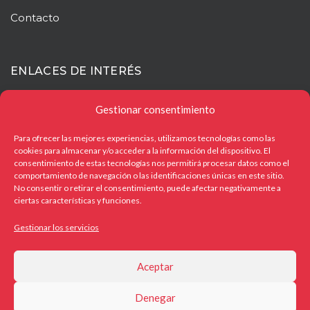
Contacto
ENLACES DE INTERÉS
Mapa web
Gestionar consentimiento
Aviso legal
Para ofrecer las mejores experiencias, utilizamos tecnologías como las
cookies para almacenar y/o acceder a la información del dispositivo. El
Política de privacidad
consentimiento de estas tecnologías nos permitirá procesar datos como el
comportamiento de navegación o las identificaciones únicas en este sitio.
Política de cookies
No consentir o retirar el consentimiento, puede afectar negativamente a
ciertas características y funciones.
Gestionar los servicios
OTROS ENLACES
Aceptar
Denegar