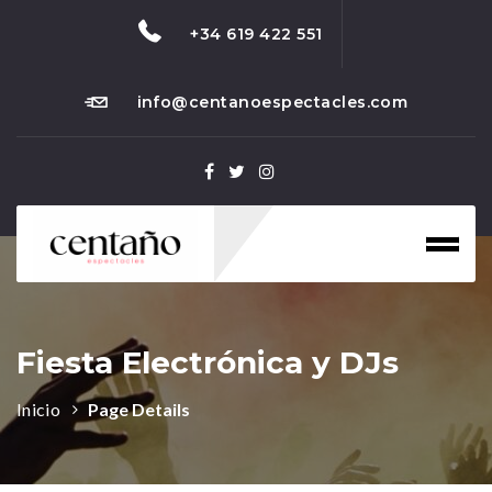
+34 619 422 551
info@centanoespectacles.com
Toggl
naviga
Fiesta Electrónica y DJs
Inicio
Page Details