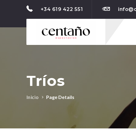
+34 619 422 551
info@
Tríos
Inicio
Page Details