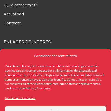
¿Qué ofrecemos?
Actualidad
Contacto
ENLACES DE INTERÉS
Mapa web
Gestionar consentimiento
Aviso legal
Para ofrecer las mejores experiencias, utilizamos tecnologías como las
cookies para almacenar y/o acceder a la información del dispositivo. El
Política de privacidad
consentimiento de estas tecnologías nos permitirá procesar datos como el
comportamiento de navegación o las identificaciones únicas en este sitio.
Política de cookies
No consentir o retirar el consentimiento, puede afectar negativamente a
ciertas características y funciones.
Gestionar los servicios
OTROS ENLACES