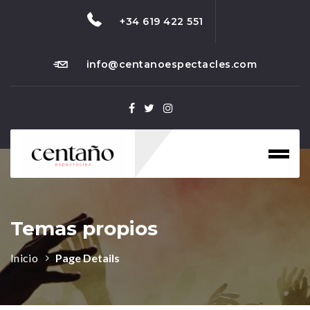
+34 619 422 551
info@centanoespectacles.com
Toggl
naviga
Temas propios
Inicio
Page Details