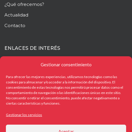
¿Qué ofrecemos?
Actualidad
Contacto
ENLACES DE INTERÉS
Mapa web
Gestionar consentimiento
Aviso legal
Para ofrecer las mejores experiencias, utilizamos tecnologías como las
cookies para almacenar y/o acceder a la información del dispositivo. El
Política de privacidad
consentimiento de estas tecnologías nos permitirá procesar datos como el
comportamiento de navegación o las identificaciones únicas en este sitio.
Política de cookies
No consentir o retirar el consentimiento, puede afectar negativamente a
ciertas características y funciones.
Gestionar los servicios
OTROS ENLACES
Aceptar