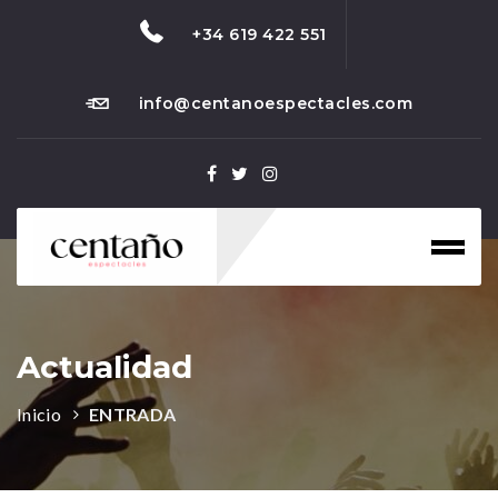
+34 619 422 551
info@centanoespectacles.com
Toggl
naviga
Actualidad
Inicio
ENTRADA